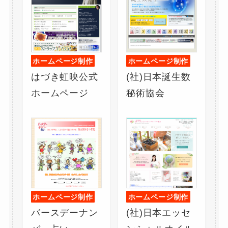
ホームページ制作
ホームページ制作
はづき虹映公式
(社)日本誕生数
ホームページ
秘術協会
ホームページ制作
ホームページ制作
バースデーナン
(社)日本エッセ