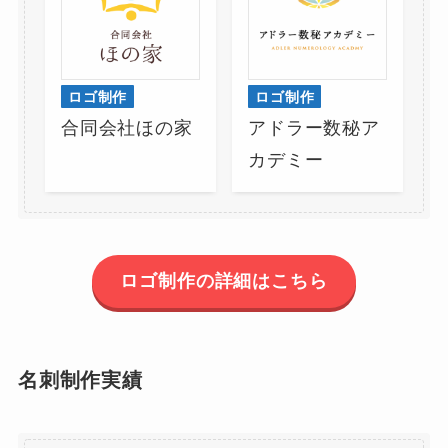
ロゴ制作
ロゴ制作
合同会社ほの家
アドラー数秘ア
カデミー
ロゴ制作の詳細はこちら
名刺制作実績