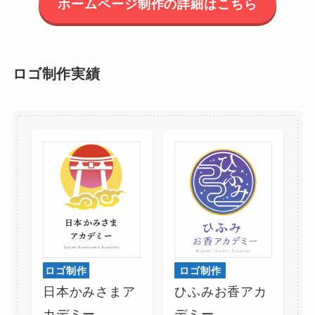
ホームページ制作の詳細はこちら
ロゴ制作実績
ロゴ制作
ロゴ制作
日本かみさまア
ひふみお香アカ
カデミー
デミー