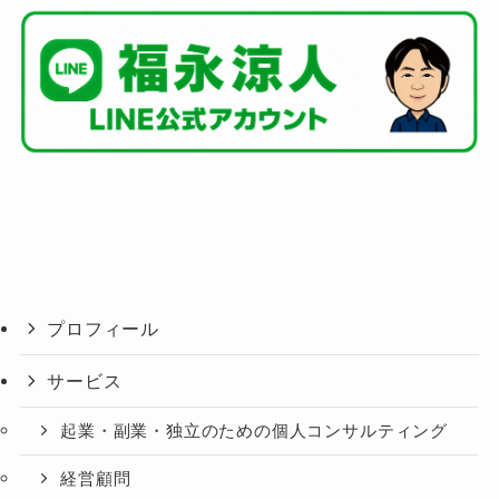
プロフィール
サービス
起業・副業・独立のための個人コンサルティング
経営顧問