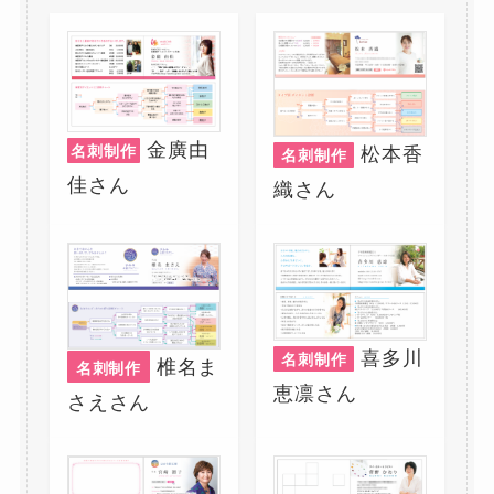
金廣由
名刺制作
松本香
名刺制作
佳さん
織さん
喜多川
名刺制作
椎名ま
名刺制作
恵凛さん
さえさん