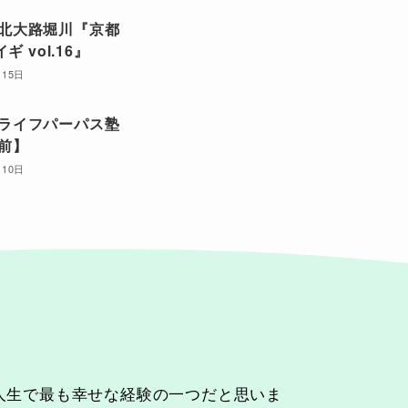
金) 北大路堀川『京都
ギ vol.16』
月15日
土) ライフパーパス塾
前】
月10日
人生で最も幸せな経験の一つだと思いま