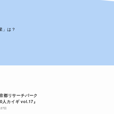
業」は？
月) 京都リサーチパーク
0人カイギ vol.17』
月27日