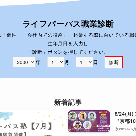
ライフパーパス職業診断
の「個性」「会社内での役割」「起業する際に向いている職
生年月日を入力し
「診断」ボタンを押してください。
年
月
日
新着記事
8/24(
『京都10
2026年6