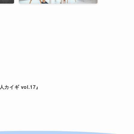
】
カイギ vol.17』