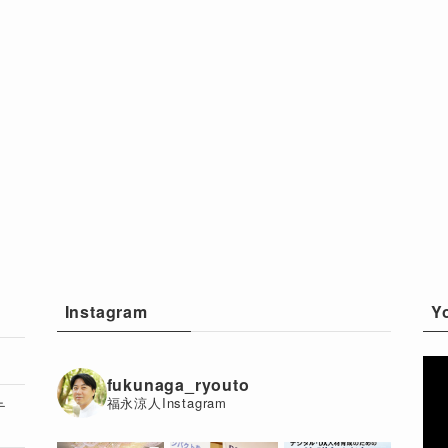
Instagram
Y
動
fukunaga_ryouto
画
福永涼人Instagram
テ
プ
レ